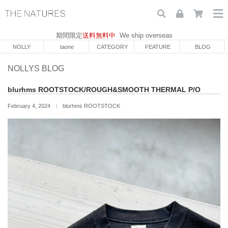
期間限定
送料無料中
We ship overseas
NOLLY
taone
CATEGORY
FEATURE
BLOG
NOLLYS BLOG
blurhms ROOTSTOCK/ROUGH&SMOOTH THERMAL P/O
February 4, 2024
blurhms ROOTSTOCK
｜