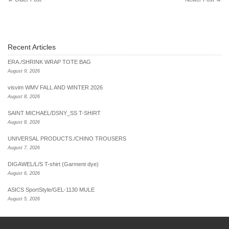
Recent Articles
ERA./SHRINK WRAP TOTE BAG
August 9, 2026
visvim WMV FALL AND WINTER 2026
August 8, 2026
SAINT MICHAEL/DSNY_SS T-SHIRT
August 8, 2026
UNIVERSAL PRODUCTS./CHINO TROUSERS
August 7, 2026
DIGAWEL/L/S T-shirt (Garment dye)
August 6, 2026
ASICS SportStyle/GEL-1130 MULE
August 5, 2026