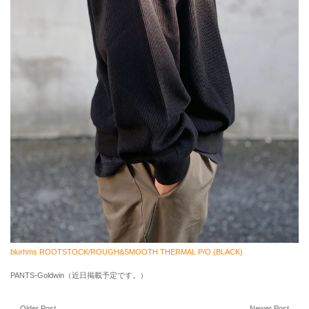
blurhms ROOTSTOCK/ROUGH&SMOOTH THERMAL P/O (BLACK)
PANTS-Goldwin（近日掲載予定です。）
←
Older Post
Newer Post
→