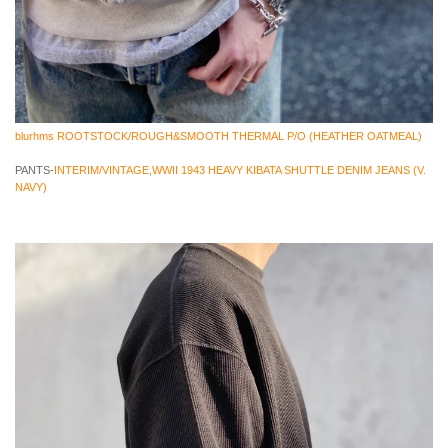
blurhms ROOTSTOCK/ROUGH&SMOOTH THERMAL P/O (HEATHER OATMEAL)
PANTS-
INTERIM/VINTAGE,WWII 1943 HEAVY KIBATA SHUTTLE DENIM JEANS (V.
NAVY)