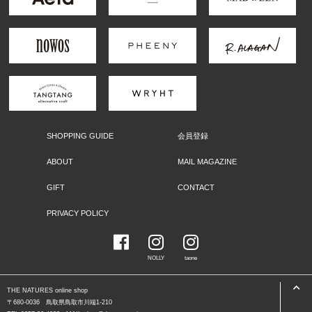
SHOPPING GUIDE
会員登録
ABOUT
MAIL MAGAZINE
GIFT
CONTACT
PRIVACY POLICY
NOLLY
taone
THE NATURES online shop
〒680-0036 鳥取県鳥取市川端1-210