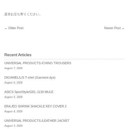
是非お立ち寄りください。
←
Older Post
Newer Post
→
Recent Articles
UNIVERSAL PRODUCTS./CHINO TROUSERS
August 7, 2026
DIGAWEL/L/S T-shirt (Garment dye)
August 6, 2026
ASICS SportStyle/GEL-1130 MULE
August 5, 2026
ERA./EO SHRINK SHACKLE KEY COVER 2
August 4, 2026
UNIVERSAL PRODUCTS./LEATHER JACKET
August 3, 2026