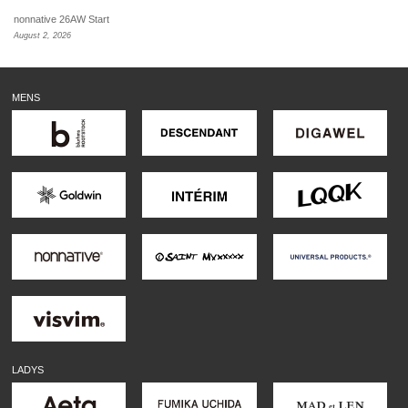
nonnative 26AW Start
August 2, 2026
MENS
LADYS