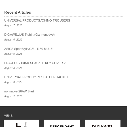
Recent Articles
UNIVERSAL PRODUCTS./CHINO TROUSERS
August 7, 2026
DIGAWEL/L/S T-shirt (Garment dye)
August 6, 2026
ASICS SportStyle/GEL-1130 MULE
August 5, 2026
ERA./EO SHRINK SHACKLE KEY COVER 2
August 4, 2026
UNIVERSAL PRODUCTS./LEATHER JACKET
August 3, 2026
nonnative 26AW Start
August 2, 2026
MENS