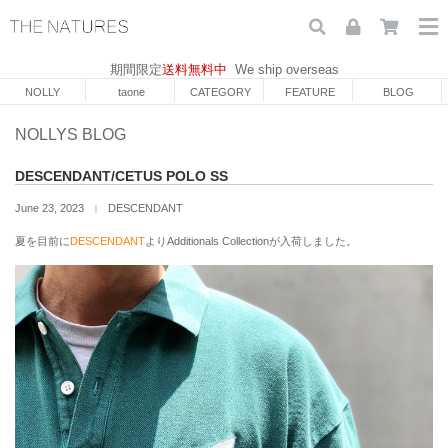
期間限定
送料無料中
We ship overseas
NOLLY
taone
CATEGORY
FEATURE
BLOG
NOLLYS BLOG
DESCENDANT/CETUS POLO SS
June 23, 2023
DESCENDANT
｜
夏を目前に
DESCENDANT
よりAdditionals Collectionが入荷しました。