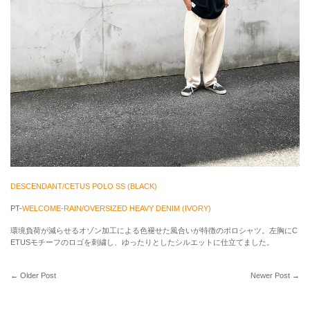
DESCENDANT/CETUS POLO SS (BLACK)
PT-
WELCOME-RAIN/OVERSIZED HEAVY DENIM (IVORY)
環境負荷が減らせるオゾン加工による色褪せた風合いが特徴のポロシャツ。左胸にC
ETUSモチーフのロゴを刺繍し、ゆったりとしたシルエットに仕立てました。
←
Older Post
Newer Post
→