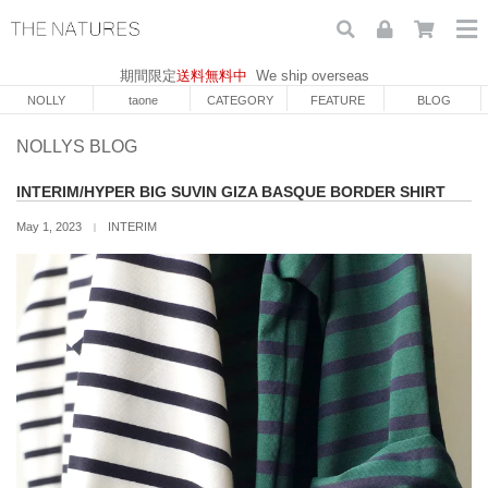
期間限定
送料無料中
We ship overseas
NOLLY
taone
CATEGORY
FEATURE
BLOG
NOLLYS BLOG
INTERIM/HYPER BIG SUVIN GIZA BASQUE BORDER SHIRT
May 1, 2023
INTERIM
｜