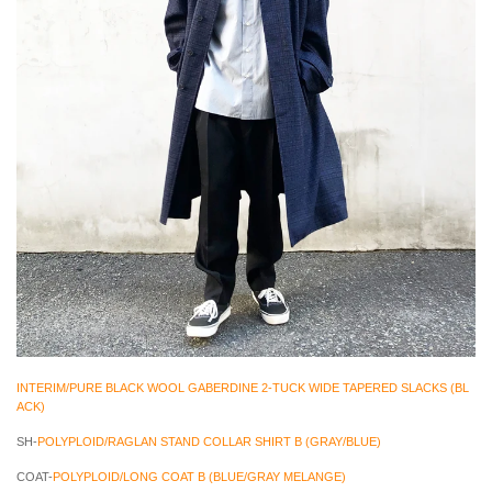
INTERIM/PURE BLACK WOOL GABERDINE 2-TUCK WIDE TAPERED SLACKS (BL
ACK)
SH-
POLYPLOID/RAGLAN STAND COLLAR SHIRT B (GRAY/BLUE)
COAT-
POLYPLOID/LONG COAT B (BLUE/GRAY MELANGE)