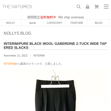
期間限定
送料無料中
We ship overseas
NOLLY
taone
CATEGORY
FEATURE
BLOG
NOLLYS BLOG
INTERIM/PURE BLACK WOOL GABERDINE 2-TUCK WIDE TAP
ERED SLACKS
November 21, 2022
INTERIM
｜
INTERIM
から最高のスラックス、入荷しました。