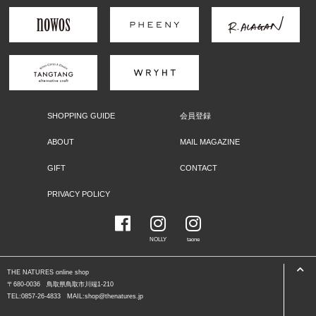
SHOPPING GUIDE
会員登録
ABOUT
MAIL MAGAZINE
GIFT
CONTACT
PRIVACY POLICY
NOLLY
taone
THE NATURES online shop
〒680-0036 鳥取県鳥取市川端1-210
TEL:0857-26-4833 MAIL:shop@thenatures.jp