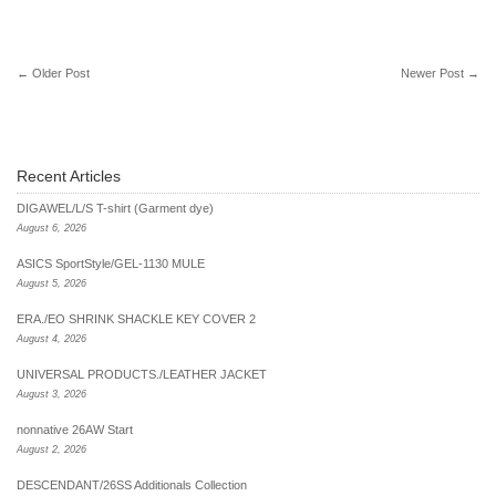
←
Older Post
Newer Post
→
Recent Articles
DIGAWEL/L/S T-shirt (Garment dye)
August 6, 2026
ASICS SportStyle/GEL-1130 MULE
August 5, 2026
ERA./EO SHRINK SHACKLE KEY COVER 2
August 4, 2026
UNIVERSAL PRODUCTS./LEATHER JACKET
August 3, 2026
nonnative 26AW Start
August 2, 2026
DESCENDANT/26SS Additionals Collection