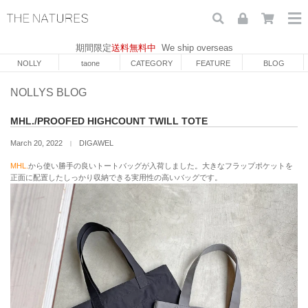
期間限定
送料無料中
We ship overseas
NOLLY
taone
CATEGORY
FEATURE
BLOG
NOLLYS BLOG
MHL./PROOFED HIGHCOUNT TWILL TOTE
March 20, 2022
DIGAWEL
｜
MHL.
から使い勝手の良いトートバッグが入荷しました。大きなフラップポケットを
正面に配置したしっかり収納できる実用性の高いバッグです。