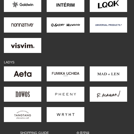
LADYS
SHOPPING GUIDE
会員登録