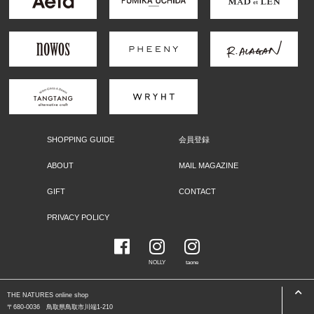
SHOPPING GUIDE
会員登録
ABOUT
MAIL MAGAZINE
GIFT
CONTACT
PRIVACY POLICY
NOLLY
taone
THE NATURES online shop
〒680-0036 鳥取県鳥取市川端1-210