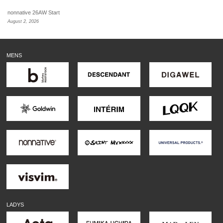
nonnative 26AW Start
August 2, 2026
MENS
LADYS