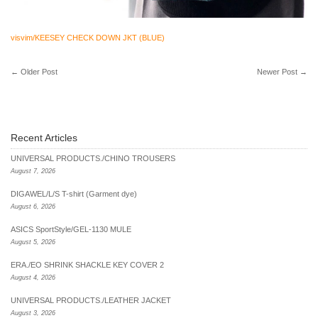
visvim/KEESEY CHECK DOWN JKT (BLUE)
←
Older Post
Newer Post
→
Recent Articles
UNIVERSAL PRODUCTS./CHINO TROUSERS
August 7, 2026
DIGAWEL/L/S T-shirt (Garment dye)
August 6, 2026
ASICS SportStyle/GEL-1130 MULE
August 5, 2026
ERA./EO SHRINK SHACKLE KEY COVER 2
August 4, 2026
UNIVERSAL PRODUCTS./LEATHER JACKET
August 3, 2026