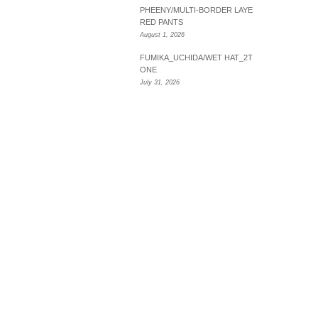
PHEENY/MULTI-BORDER LAYE
RED PANTS
August 1, 2026
FUMIKA_UCHIDA/WET HAT_2T
ONE
July 31, 2026