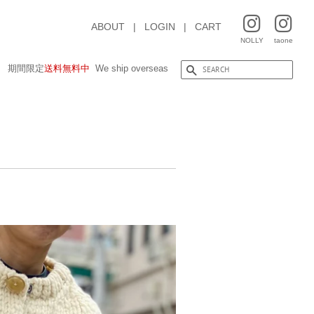
ABOUT
|
LOGIN
|
CART
NOLLY
taone
期間限定
送料無料中
We ship overseas