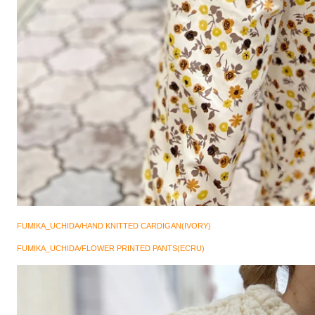
FUMIKA_UCHIDA/HAND KNITTED CARDIGAN(IVORY)
FUMIKA_UCHIDA/FLOWER PRINTED PANTS(ECRU)