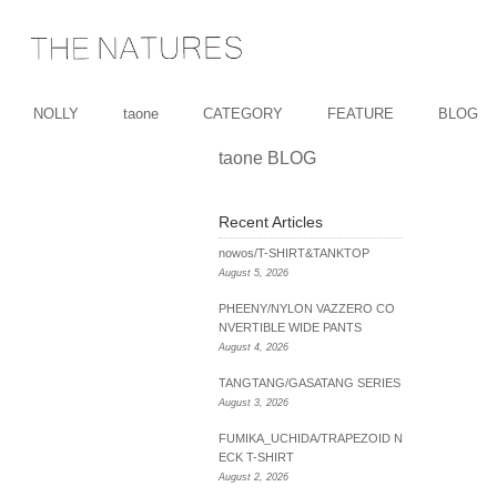
NOLLY
taone
CATEGORY
FEATURE
BLOG
taone BLOG
Recent Articles
nowos/T-SHIRT&TANKTOP
August 5, 2026
PHEENY/NYLON VAZZERO CO
NVERTIBLE WIDE PANTS
August 4, 2026
TANGTANG/GASATANG SERIES
August 3, 2026
FUMIKA_UCHIDA/TRAPEZOID N
ECK T-SHIRT
August 2, 2026