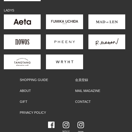
LADYS
SHOPPING GUIDE
会員登録
ABOUT
MAIL MAGAZINE
GIFT
CONTACT
PRIVACY POLICY
NOLLY
taone