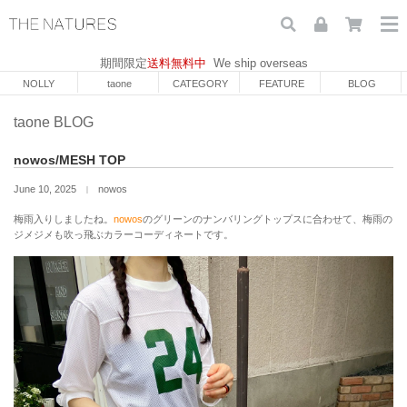
期間限定
送料無料中
We ship overseas
NOLLY
taone
CATEGORY
FEATURE
BLOG
taone BLOG
nowos/MESH TOP
June 10, 2025
nowos
｜
梅雨入りしましたね。
nowos
のグリーンのナンバリングトップスに合わせて、梅雨の
ジメジメも吹っ飛ぶカラーコーディネートです。