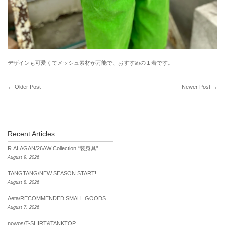
デザインも可愛くてメッシュ素材が万能で、おすすめの１着です。
←
Older Post
Newer Post
→
Recent Articles
R.ALAGAN/26AW Collection “装身具”
August 9, 2026
TANGTANG/NEW SEASON START!
August 8, 2026
Aeta/RECOMMENDED SMALL GOODS
August 7, 2026
nowos/T-SHIRT&TANKTOP