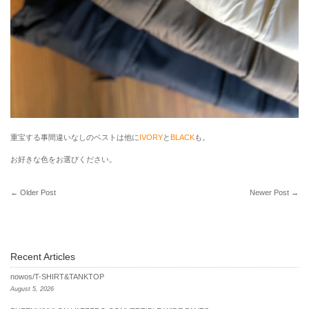
重宝する事間違いなしのベストは他に
IVORY
と
BLACK
も。
お好きな色をお選びください。
←
Older Post
Newer Post
→
Recent Articles
nowos/T-SHIRT&TANKTOP
August 5, 2026