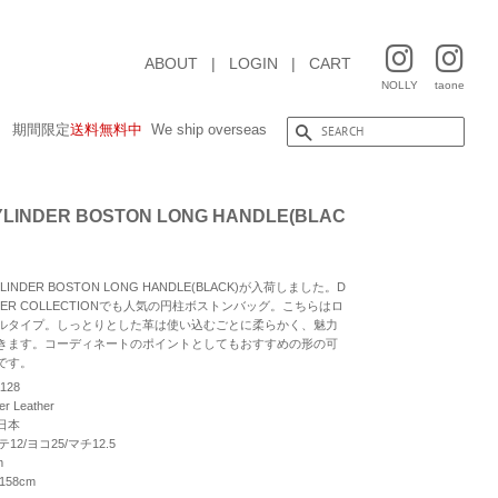
ABOUT
|
LOGIN
|
CART
NOLLY
taone
期間限定
送料無料中
We ship overseas
CYLINDER BOSTON LONG HANDLE(BLAC
YLINDER BOSTON LONG HANDLE(BLACK)が入荷しました。D
ATHER COLLECTIONでも人気の円柱ボストンバッグ。こちらはロ
ルタイプ。しっとりとした革は使い込むごとに柔らかく、魅力
きます。コーディネートのポイントとしてもおすすめの形の可
です。
128
 Leather
日本
テ12/ヨコ25/マチ12.5
m
158cm