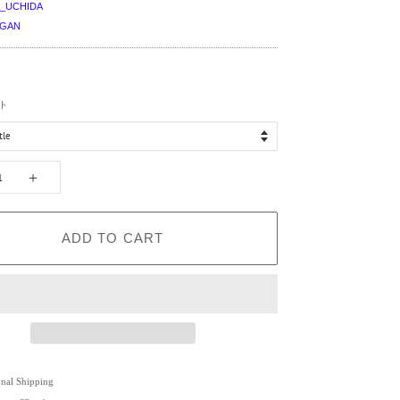
A_UCHIDA
AGAN
）
ト
＋
ADD TO CART
onal Shipping