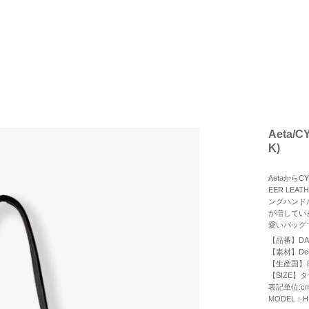
Aeta/
K)
AetaからC
EER LE
ングハンド
が増してい
愛いバッグ
【品番】DA
【素材】Deer
【生産国】
【SIZE】タ
表記単位:c
MODEL：H