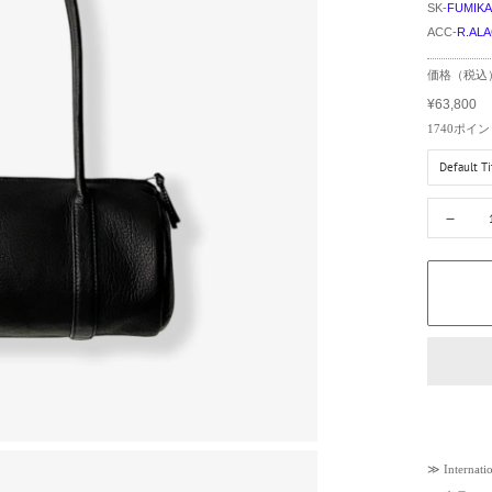
SK-
FUMIK
ACC-
R.AL
R
価格（税込
e
¥63,800
g
S
u
a
1740
ポイン
l
l
a
e
r
p
p
r
－
r
i
i
c
c
e
e
≫
Internati