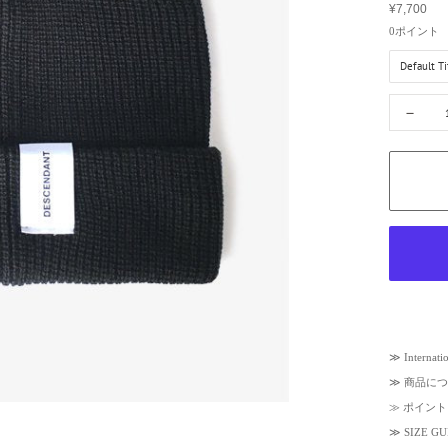
¥7,700
g
S
u
a
0
ポイント
l
l
a
e
r
p
p
r
－
r
i
i
c
c
e
e
≫
Internati
≫
商品につ
≫
ポイント
≫
SIZE 