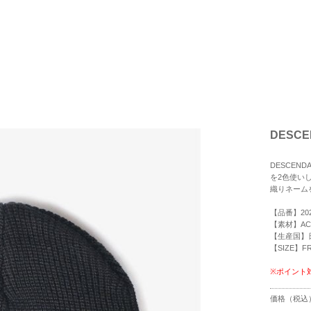
DESCE
DESCEN
を2色使い
織りネーム
【品番】202
【素材】ACR
【生産国】
【SIZE】F
※ポイント
R
価格（税込
e