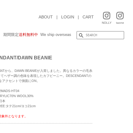
ABOUT
|
LOGIN
|
CART
NOLLY
taone
期間限定
送料無料中
We ship overseas
NDANT/DAWN BEANIE
DANTから、DAWN BEANIEが入荷しました。異なるカラーの毛糸
してヘザー調の色味を表現したカフビーニー。DESCENDANTの
をアクセントで側面にON。
MADS-HT04
YLIC70% WOOL30%
日本
REE:タテ21cm/ヨコ21cm
対象外となります。
）