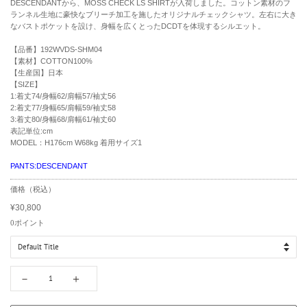
DESCENDANTから、MOSS CHECK LS SHIRTが入荷しました。コットン素材のフ
ランネル生地に豪快なブリーチ加工を施したオリジナルチェックシャツ。左右に大き
なバストポケットを設け、身幅を広くとったDCDTを体現するシルエット。
【品番】192WVDS-SHM04
【素材】COTTON100%
【生産国】日本
【SIZE】
1:着丈74/身幅62/肩幅57/袖丈56
2:着丈77/身幅65/肩幅59/袖丈58
3:着丈80/身幅68/肩幅61/袖丈60
表記単位:cm
MODEL：H176cm W68kg 着用サイズ1
PANTS:DESCENDANT
R
価格（税込）
e
¥30,800
g
S
u
a
0
ポイント
l
l
a
e
r
p
p
r
－
＋
r
i
i
c
c
e