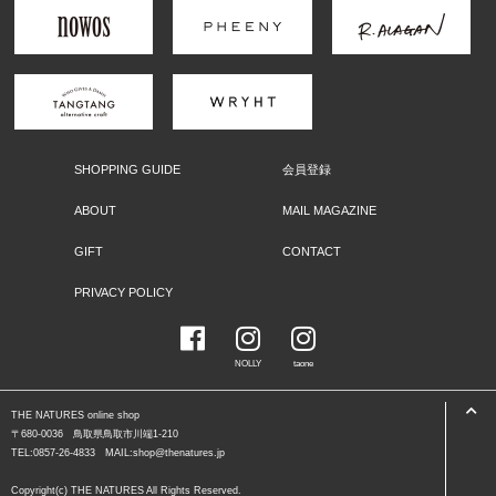
SHOPPING GUIDE
会員登録
ABOUT
MAIL MAGAZINE
GIFT
CONTACT
PRIVACY POLICY
NOLLY
taone
THE NATURES online shop
〒680-0036 鳥取県鳥取市川端1-210
TEL:0857-26-4833 MAIL:shop@thenatures.jp
Copyright(c) THE NATURES All Rights Reserved.