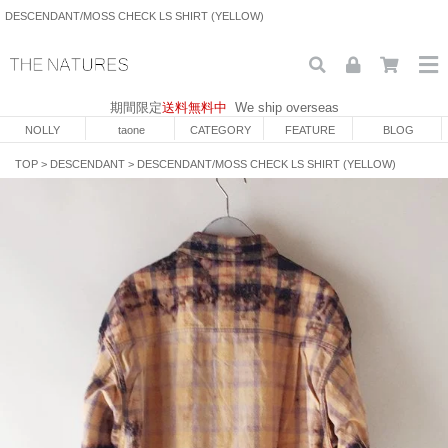
DESCENDANT/MOSS CHECK LS SHIRT (YELLOW)
期間限定
送料無料中
We ship overseas
NOLLY
taone
CATEGORY
FEATURE
BLOG
TOP
>
DESCENDANT
>
DESCENDANT/MOSS CHECK LS SHIRT (YELLOW)