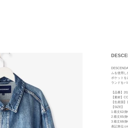
DESCE
DESCEND
ムを使用し
ポケットを
ランドをパ
【品番】202
【素材】CO
【生産国】
【SIZE】
1:着丈62/身
2:着丈65/身
3:着丈68/身
表記単位:c