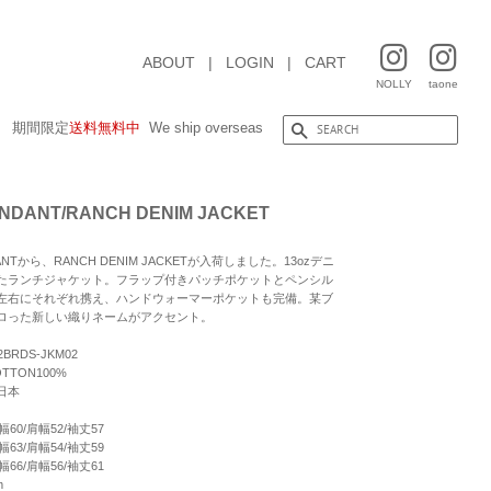
ABOUT
|
LOGIN
|
CART
NOLLY
taone
期間限定
送料無料中
We ship overseas
NDANT/RANCH DENIM JACKET
ANTから、RANCH DENIM JACKETが入荷しました。13ozデニ
たランチジャケット。フラップ付きパッチポケットとペンシル
左右にそれぞれ携え、ハンドウォーマーポケットも完備。某ブ
ロった新しい織りネームがアクセント。
BRDS-JKM02
TTON100%
日本
幅60/肩幅52/袖丈57
幅63/肩幅54/袖丈59
幅66/肩幅56/袖丈61
m