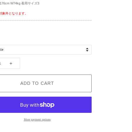
176cm W74kg 着用サイズ3
対象外となります。
）
＋
ADD TO CART
More payment options