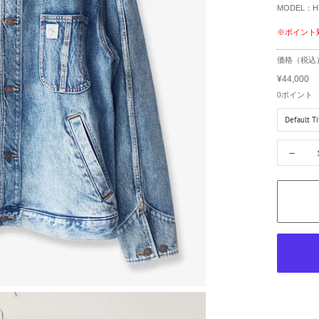
MODEL：H
※ポイント
R
価格（税込
e
¥44,000
g
S
u
a
0
ポイント
l
l
a
e
r
p
p
r
－
r
i
i
c
c
e
e