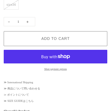
r
i
size36
i
c
c
e
e
－
＋
ADD TO CART
More payment options
≫
International Shipping
≫
商品について問い合わせる
≫
ポイントについて
≫
SIZE GUIDEはこちら