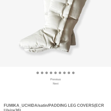
Previous
Next
FUMIKA_UCHIDA/satin/PADDING LEG COVERS(ECR
U/size36)