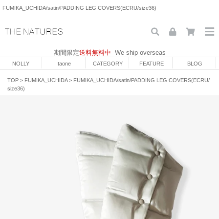
FUMIKA_UCHIDA/satin/PADDING LEG COVERS(ECRU/size36)
期間限定
送料無料中
We ship overseas
NOLLY
taone
CATEGORY
FEATURE
BLOG
TOP
>
FUMIKA_UCHIDA
>
FUMIKA_UCHIDA/satin/PADDING LEG COVERS(ECRU/
size36)