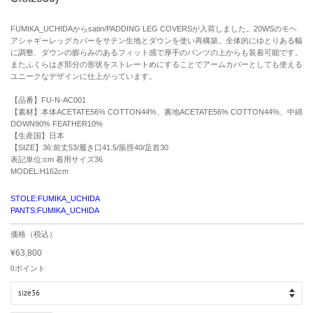
FUMIKA_UCHIDAからsatin/PADDING LEG COVERSが入荷しました。20WSのモヘ
アシャギーレッグカバーをサテン生地とダウンを使い再構築。全体的にゆとりある幅
に調整、ダウンの膨らみのあるフィット感で厚手のパンツの上からも装着可能です。
またふくらはぎ部分の形状をストレートめにすることでアームカバーとしても使える
ユニークなデザインに仕上がっています。
【品番】FU-N-AC001
【素材】本体ACETATE56% COTTON44%、裏地ACETATE56% COTTON44%、中綿
DOWN90% FEATHER10%
【生産国】日本
【SIZE】36:前丈53/履き口41.5/脹脛40/足首30
表記単位:cm
着用サイズ36
MODEL:H162cm
STOLE:FUMIKA_UCHIDA
PANTS:FUMIKA_UCHIDA
R
価格（税込）
e
¥63,800
g
S
u
a
0
ポイント
l
l
a
e
r
p
p
r