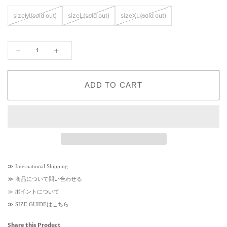
p
r
r
i
sizeM(sold out)
sizeL(sold out)
sizeXL(sold out)
i
c
c
e
e
－
＋
ADD TO CART
≫
International Shipping
≫
商品について問い合わせる
≫
ポイントについて
≫
SIZE GUIDEはこちら
Share this Product