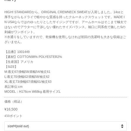
HIGH! STANDARDから、ORIGINAL CREWNECK SWEATが入荷しました。14ozと
厚手ながらもドライで軽やかな質感を持ったクルーネックスウェットです。MADE I
N USAならではのゆったりとしたサイジングですが、アームホールはそこまで極太で
はないのでアウターに干渉しない優れたサイズバランス。袖口に同系色で施したSの
刺繍がワンポイント。
※水通りをしていますので、乾燥機を使用しなければ初回の洗濯時も大きな収縮はご
ざいません。
【品番】1001449
【素材】COTTON98% POLYESTER2%
【生産国】アメリカ
【SIZE】
M:着丈67/身幅58/肩幅54/袖丈61
L:着丈70/身幅62/肩幅58/袖丈62
XL:着丈73/身幅67/肩幅61/袖丈63
表記単位:cm
MODEL：H176cm W68kg 着用サイズL
R
価格（税込）
e
¥16,500
g
S
u
a
450
ポイント
l
l
a
e
r
p