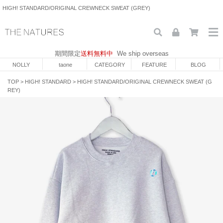
HIGH! STANDARD/ORIGINAL CREWNECK SWEAT (GREY)
期間限定
送料無料中
We ship overseas
NOLLY
taone
CATEGORY
FEATURE
BLOG
TOP
>
HIGH! STANDARD
>
HIGH! STANDARD/ORIGINAL CREWNECK SWEAT (G
REY)