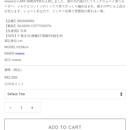
nowosからMIX SWEATERが入荷しました。肩の力の抜けたリラックスムード漂うセ
ーター。シルクとコットンのミックス糸でざっくり編み込まれ、緩さの中にも上品さ
が光ります。ショート丈なので、インナー次第で雰囲気の変わる一枚。
【品番】6502006081
【素材】SILK63% COTTON37%
【生産国】日本
【SIZE】F:着丈41/身幅57/肩幅53/袖丈45
表記単位:cm
MODEL:H158cm
INNER-
nowos
ACC-nowos
R
価格（税込）
e
¥82,500
g
S
u
a
2250
ポイント
l
l
a
e
r
p
p
r
－
＋
r
i
i
c
c
e
e
ADD TO CART