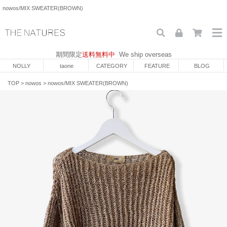
nowos/MIX SWEATER(BROWN)
期間限定
送料無料中
We ship overseas
NOLLY
taone
CATEGORY
FEATURE
BLOG
TOP
>
nowos
>
nowos/MIX SWEATER(BROWN)