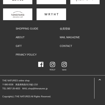
SHOPPING GUIDE
会員登録
ABOUT
MAIL MAGAZINE
GIFT
CONTACT
PRIVACY POLICY
NOLLY
taone
THE NATURES online shop
〒680-0036 鳥取県鳥取市川端1-210
TEL:0857-26-4833 MAIL:shop@thenatures.jp
Copyright(c) THE NATURES All Rights Reserved.