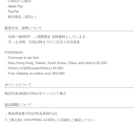
・CREDIT CARD
・Apple Pay
・PayPal
・銀行振込（前払い）
配送方法・送料について
・全国一律880円 ←期間限定 送料無料としています。
・月～土15時、日祝12時までのご注文で当日発送
OVERSEAS
・Overseas is tax free
・Asia (Hong Kong, Taiwan, South Korea, China, and others) ¥2,200-
・Others (USA/Europe/Others) ¥4,400-
・Free shipping on orders over ¥50,000-
ポイントについて
商品代金(税抜)の3%がポイントにて還元
返品期限について
・商品発送後 5日以内(会員様のみ)
※ご購入前にSHOPPING GUIDEにて詳細をご確認ください。