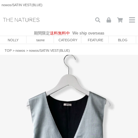
nowos/SATIN VEST(BLUE)
期間限定
送料無料中
We ship overseas
NOLLY
taone
CATEGORY
FEATURE
BLOG
TOP
>
nowos
>
nowos/SATIN VEST(BLUE)