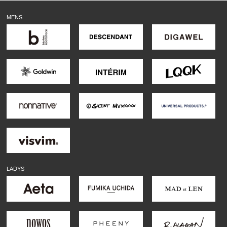
MENS
LADYS