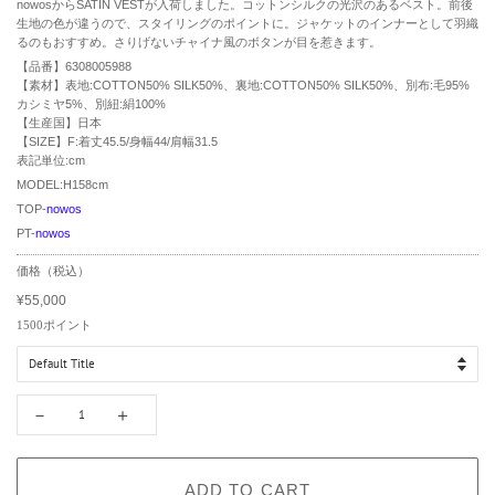
nowosからSATIN VESTが入荷しました。コットンシルクの光沢のあるベスト。前後
生地の色が違うので、スタイリングのポイントに。ジャケットのインナーとして羽織
るのもおすすめ。さりげないチャイナ風のボタンが目を惹きます。
【品番】6308005988
【素材】表地:COTTON50% SILK50%、裏地:COTTON50% SILK50%、別布:毛95%
カシミヤ5%、別紐:絹100%
【生産国】日本
【SIZE】F:着丈45.5/身幅44/肩幅31.5
表記単位:cm
MODEL:H158cm
TOP-
nowos
PT-
nowos
R
価格（税込）
e
¥55,000
g
S
u
a
1500
ポイント
l
l
a
e
r
p
p
r
－
＋
r
i
i
c
c
e
e
ADD TO CART