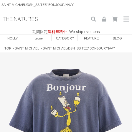
SAINT MICHAEL/DSN_SS TEE/ BONJOUR/NAVY
期間限定
送料無料中
We ship overseas
NOLLY
taone
CATEGORY
FEATURE
BLOG
TOP
>
SAINT MICHAEL
>
SAINT MICHAEL/DSN_SS TEE/ BONJOUR/NAVY