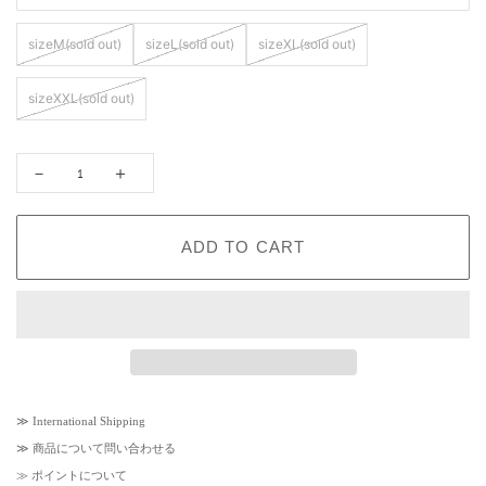
r
p
p
r
r
i
sizeM(sold out)
sizeL(sold out)
sizeXL(sold out)
i
c
c
e
e
sizeXXL(sold out)
－
＋
ADD TO CART
≫
International Shipping
≫
商品について問い合わせる
≫
ポイントについて