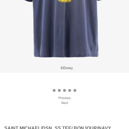
Previous
Next
SAINT MICHAEL/DSN_SS TEE/ BONJOUR/NAVY