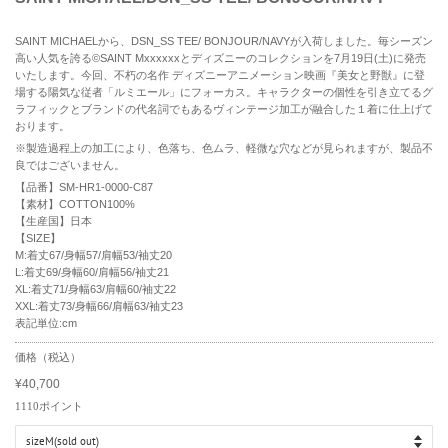
SAINT MICHAELから、DSN_SS TEE/ BONJOUR/NAVYが入荷しました。毎シーズン
高い人気を誇る©SAINT Mxxxxxxとディズニーのコレクションを7月19日(土)に発売
いたします。今回、不朽の名作 ディズニーアニメーション映画『美女と野獣』に登
場する陽気な従者「ルミエール」にフォーカス。キャラクターの個性を引き立てるグ
ラフィックとブランドの代名詞でもあるヴィンテージ加工が融合した１着に仕上げて
おります。
※製造過程上の加工により、色落ち、色ムラ、軽微な穴などが見られますが、製品不
良ではございません。
【品番】SM-HR1-0000-C87
【素材】COTTON100%
【生産国】日本
【SIZE】
M:着丈67/身幅57/肩幅53/袖丈20
L:着丈69/身幅60/肩幅56/袖丈21
XL:着丈71/身幅63/肩幅60/袖丈22
XXL:着丈73/身幅66/肩幅63/袖丈23
表記単位:cm
R
価格（税込）
e
¥40,700
g
S
u
a
1110
ポイント
l
l
a
e