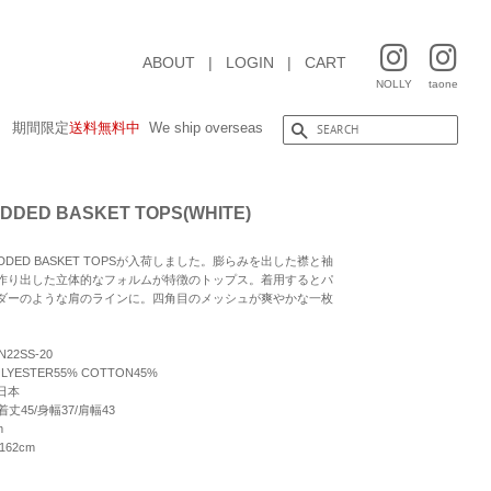
ABOUT
|
LOGIN
|
CART
NOLLY
taone
期間限定
送料無料中
We ship overseas
ADDED BASKET TOPS(WHITE)
ADDED BASKET TOPSが入荷しました。膨らみを出した襟と袖
作り出した立体的なフォルムが特徴のトップス。着用するとパ
ダーのような肩のラインに。四角目のメッシュが爽やかな一枚
22SS-20
YESTER55% COTTON45%
日本
:着丈45/身幅37/肩幅43
m
162cm