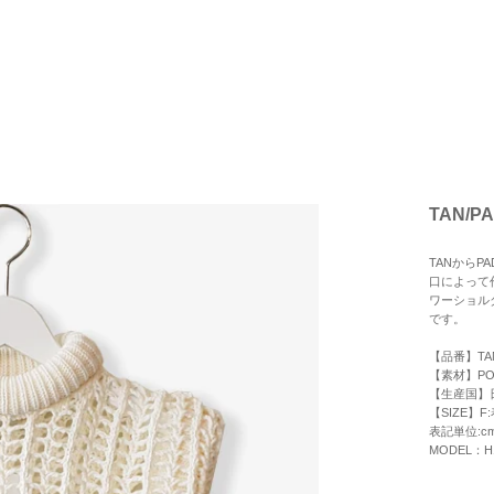
TAN/P
TANからP
口によって
ワーショル
です。
【品番】TAN
【素材】POL
【生産国】
【SIZE】F
表記単位:c
MODEL：H