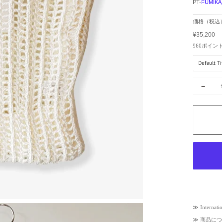
PT-
FUMIKA
R
価格（税込
e
¥35,200
g
S
u
a
960
ポイン
l
l
a
e
r
p
p
r
－
r
i
i
c
c
e
e
≫
Internati
≫
商品につ