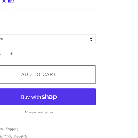
_UCHIDA
）
ト
＋
ADD TO CART
More payment options
onal Shipping
いて問い合わせる