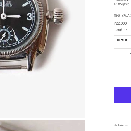
※50M防水
R
価格（税込
e
¥22,000
g
S
u
a
600
ポイン
l
l
a
e
r
p
p
r
－
r
i
i
c
c
e
e
≫
Internati