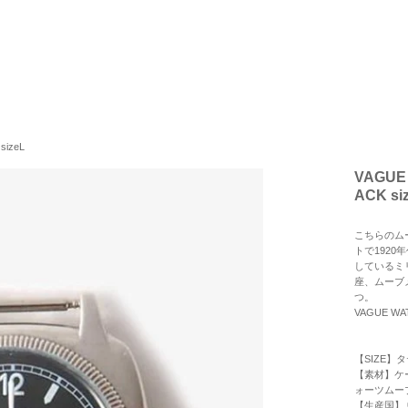
izeL
VAGUE
ACK si
こちらのムー
トで192
しているミリ
座、ムーブ
つ。
VAGUE W
【SIZE】
【素材】ケ
ォーツムー
【生産国】