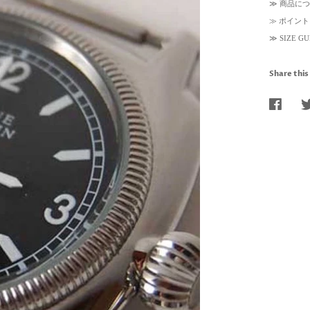
≫
商品につ
≫
ポイント
≫
SIZE 
Share this