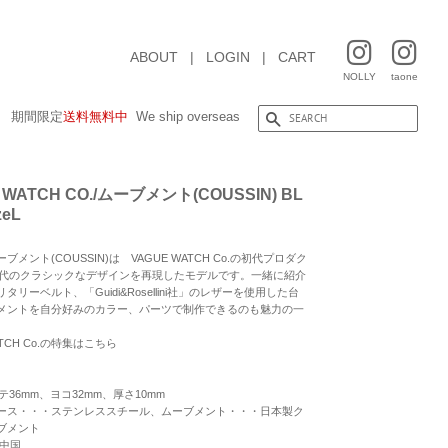
ABOUT
|
LOGIN
|
CART
NOLLY
taone
期間限定
送料無料中
We ship overseas
 WATCH CO./ムーブメント(COUSSIN) BL
zeL
ブメント(COUSSIN)は VAGUE WATCH Co.の初代プロダク
0年代のクラシックなデザインを再現したモデルです。一緒に紹介
タリーベルト、「Guidi&Rosellini社」のレザーを使用した台
メントを自分好みのカラー、パーツで制作できるのも魅力の一
ATCH Co.の特集はこちら
タテ36mm、ヨコ32mm、厚さ10mm
ース・・・ステンレススチール、ムーブメント・・・日本製ク
ブメント
 中国