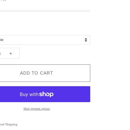
）
ト
＋
ADD TO CART
More payment options
onal Shipping