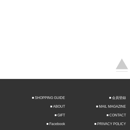
■
SHOPPING GUIDE
■
会員登録
■
ABOUT
■
MAIL MAGAZINE
■
GIFT
■
CONTACT
■
Facebook
■
PRIVACY POLICY