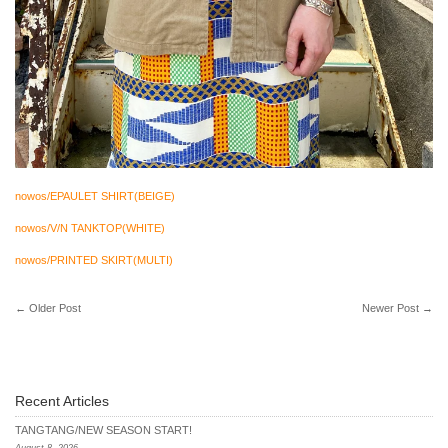
nowos/EPAULET SHIRT(BEIGE)
nowos/V/N TANKTOP(WHITE)
nowos/PRINTED SKIRT(MULTI)
←
Older Post
Newer Post
→
Recent Articles
TANGTANG/NEW SEASON START!