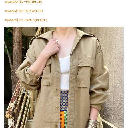
nowos/SATIN VEST(BLUE)
nowos/MESH TOP(WHITE)
nowos/WOOL PANTS(BLACK)